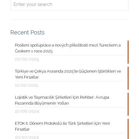
Recent Posts
Posílení spolupráce a nových příležitostí mezi Tureckem a
Českem v roce 2025
20/02/2025
Türkiye ve Çekya Arasında 2025’te Güçlenen İşbirlikleri ve
Yeni Fırsatlar
12/02/2025
Lojistik ve Taşımacılık Şirketleri İçin Rehber: Avrupa
Pazarında Büyümenin Yolları
22/08/2024
ETOK II. Dönem Protokolü ile Türk Şirketleri İçin Yeni
Fırsatlar
03/07/2024