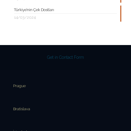
Türkiye’nin Çek Dostları
14/03/2024
Get in Contact Form
Prague
Bratislava