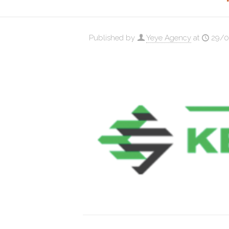
Published by
Yeye Agency
at
29/0