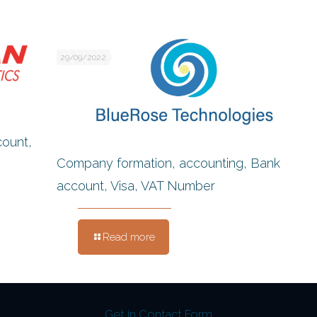
29/09/2022
count,
Company formation, accounting, Bank
account, Visa, VAT Number
Read more
Get in Contact Form