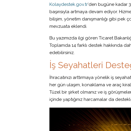
Kolaydestek.gov.tr
‘den bugüne kadar 336
başırısıyla artmaya devam ediyor. Hizmet İhr
bilişim, yönetim danışmanlığı gibi pek ç
mevzuata eklendi.
Bu yazımızda ilgi gören Ticaret Bakanlığ
Toplamda 14 farklı destek hakkında daha f
edebilirsiniz.
İş Seyahatleri Dest
İhracatınızı arttırmaya yönelik iş seyaha
her gün ulaşım, konaklama ve araç kiralam
Tüzel bir şirket olmanız ve iş görüşmele
içinde yaptığınız harcamalar da destekl