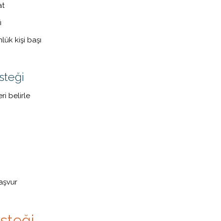
at
ı
ük kişi başı
steği
ri belirle
aşvur
steği