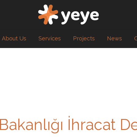
About Us
Services
Projects
News
 Bakanlığı İhracat De