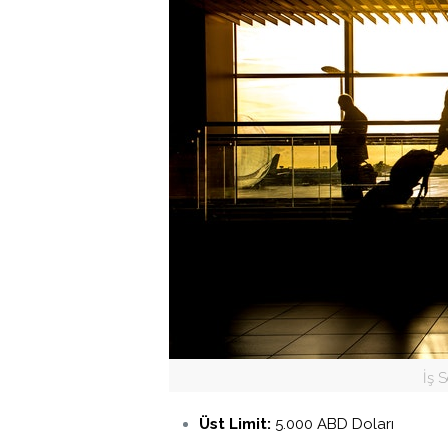
İş 
Üst Limit:
5.000 ABD Doları