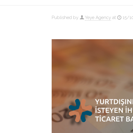
Published by
Yeye Agency
at
15/1