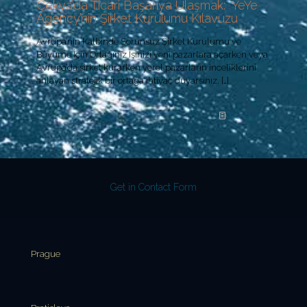
Çekya’da Ticari Başarıya Ulaşmak: YeYe
Agency’nin Şirket Kurulumu Kılavuzu
Avrupa’nın Kalbinde Sorunsuz Şirket Kurulumu ve
Büyüme İçin Ortağınız İşinizi yeni pazarlara açarken veya
Avrupa’da şirket kurarken yerel pazarların inceliklerini
anlayan stratejik bir ortağa ihtiyaç duyarsınız.
[…]
Read more
Get in Contact Form
Prague