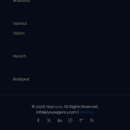
Bratislava
İstanbul
Tallinn
Munich
Budapest
© 2026 Yeye s.r.o. All Rights Reserved.
info(@)yeyeagency.com |
Sitemap