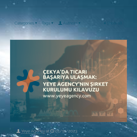
Categories
Tags
Authors
Show all
Yeye Agency
at
01/11/2023