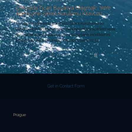
Çekya’da Ticari Başarıya Ulaşmak: YeYe
Agency’nin Şirket Kurulumu Kılavuzu
Avrupa’nın Kalbinde Sorunsuz Şirket Kurulumu ve
Büyüme İçin Ortağınız İşinizi yeni pazarlara açarken veya
Avrupa’da şirket kurarken yerel pazarların inceliklerini
anlayan stratejik bir ortağa ihtiyaç duyarsınız.
[…]
Read more
Get in Contact Form
Prague