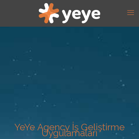
YeYe Agency İş Geliştirme
Uygulamaları