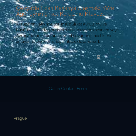
Çekya’da Ticari Başarıya Ulaşmak: YeYe
Agency’nin Şirket Kurulumu Kılavuzu
Avrupa’nın Kalbinde Sorunsuz Şirket Kurulumu ve
Büyüme İçin Ortağınız İşinizi yeni pazarlara açarken veya
Avrupa’da şirket kurarken yerel pazarların inceliklerini
anlayan stratejik bir ortağa ihtiyaç duyarsınız.
[…]
Read more
Get in Contact Form
Prague