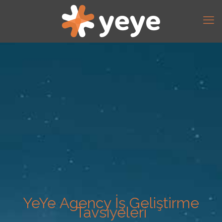
YeYe Agency İş Geliştirme
Tavsiyeleri