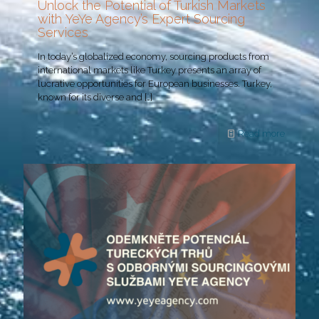
Unlock the Potential of Turkish Markets
with YeYe Agency’s Expert Sourcing
Services
In today’s globalized economy, sourcing products from
international markets like Turkey presents an array of
lucrative opportunities for European businesses. Turkey,
known for its diverse and
[…]
Read more