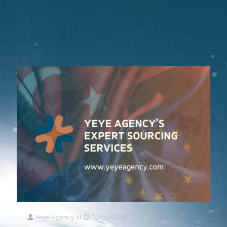
Categories
Tags
Authors
Show all
Yeye Agency
at
29/11/2023