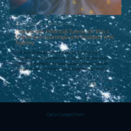
Yeye Agency
at
05/12/2023
Odemkněte Potenciál Tureckých Trhů s
Odbornými Sourcingovými Službami YeYe
Agency
V dnešní globalizované ekonomice nabízí zdroje
produktů z mezinárodních trhů, jako je Turecko, řadu
lukrativních příležitostí pro evropské podniky. Turecko,
známé svými rozmanitými a kvalitními výrobními
[…]
Read more
Get in Contact Form