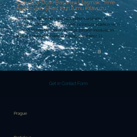
Çekya’da Ticari Başarıya Ulaşmak: YeYe
Agency’nin Şirket Kurulumu Kılavuzu
Avrupa’nın Kalbinde Sorunsuz Şirket Kurulumu ve
Büyüme İçin Ortağınız İşinizi yeni pazarlara açarken veya
Avrupa’da şirket kurarken yerel pazarların inceliklerini
anlayan stratejik bir ortağa ihtiyaç duyarsınız.
[…]
Read more
Get in Contact Form
Prague