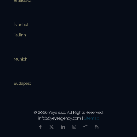
Bratislava
İstanbul
Tallinn
Munich
Budapest
© 2026 Yeye s.r.o. All Rights Reserved.
info(@)yeyeagency.com |
Sitemap