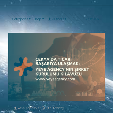
Categories
Tags
Authors
Show all
Yeye Agency
at
01/11/2023