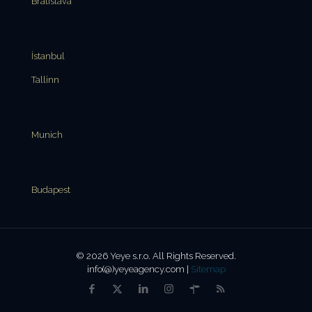
Bratislava
İstanbul
Tallinn
Munich
Budapest
© 2026 Yeye s.r.o. All Rights Reserved.
info(@)yeyeagency.com |
Sitemap