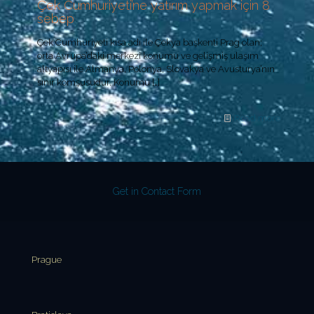
Çek Cumhuriyeti’ne yatırım yapmak için 8
sebep
Çek Cumhuriyeti kısa adı ile Çekya başkenti Prag olan;
orta Avrupa’daki merkezi konumu ve gelişmiş ulaşım
altyapısı ile Almanya, Polonya, Slovakya ve Avusturya’nın
sınır komşusudur. Konumu
[…]
Read more
Get in Contact Form
Prague