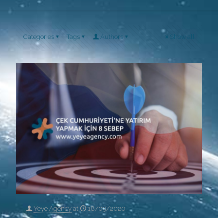
Categories
Tags
Authors
Show all
Yeye Agency
at
18/09/2020