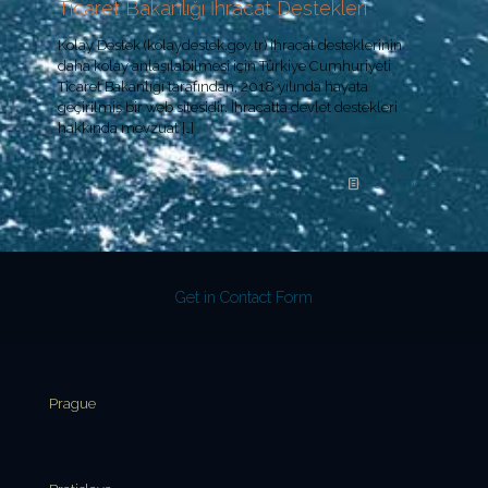
Ticaret Bakanlığı İhracat Destekleri
Kolay Destek (kolaydestek.gov.tr) ihracat desteklerinin
daha kolay anlaşılabilmesi için Türkiye Cumhuriyeti
Ticaret Bakanlığı tarafından, 2018 yılında hayata
geçirilmiş bir web sitesidir. İhracatta devlet destekleri
hakkında mevzuat
[…]
Read more
Get in Contact Form
Prague