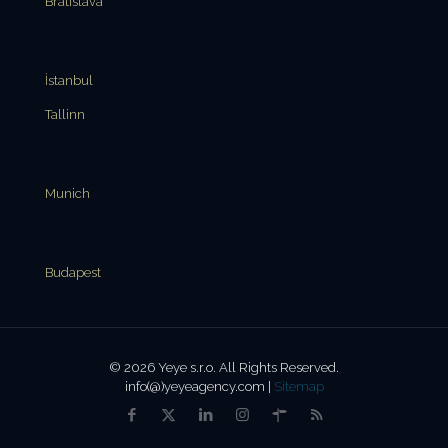
Bratislava
İstanbul
Tallinn
Munich
Budapest
© 2026 Yeye s.r.o. All Rights Reserved.
info(@)yeyeagency.com |
Sitemap