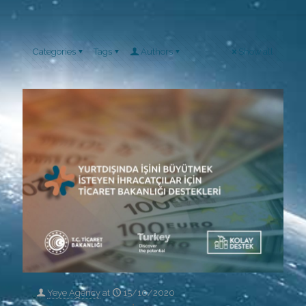
Categories
Tags
Authors
Show all
Yeye Agency
at
15/10/2020