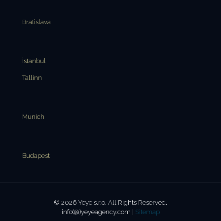
Bratislava
İstanbul
Tallinn
Munich
Budapest
© 2026 Yeye s.r.o. All Rights Reserved.
info(@)yeyeagency.com |
Sitemap