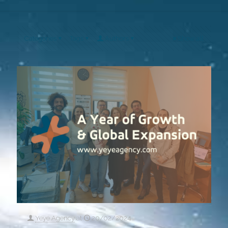
Categories
Tags
Authors
Show all
Yeye Agency
at
20/02/2024