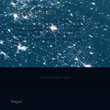
Yeye Agency
at
21/02/2024
Başarılarla Dolu Bir Yıl
YeYe Agency’nin 2023 Kilometre Taşları Geride
bıraktığımız 2023 yılına baktığımızda, YeYe Agency’nin
kaydettiği olağanüstü atılımları büyük bir gururla
paylaşıyoruz. Yıl boyunca yolculuğumuz,
mükemmelliğe ve müşterilerimizin başarısına
[…]
Read more
Get in Contact Form
Prague