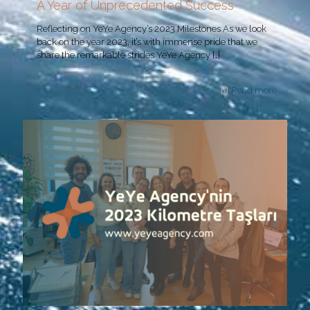
A Year of Unprecedented Success
Reflecting on YeYe Agency’s 2023 Milestones As we look
back on the year 2023, it’s with immense pride that we
share the remarkable strides YeYe Agency
[…]
Read more