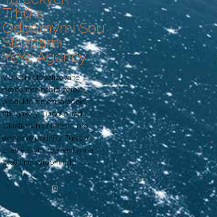
Trhů s
Odbornými Sourcingovými
Službami
YeYe Agency
V dnešní globalizované
ekonomice nabízí zdroje
produktů z mezinárodních
trhů, jako je Turecko, řadu
lukrativních příležitostí pro
evropské podniky. Turecko,
známé svými rozmanitými a
kvalitními výrobními
[…]
Read more