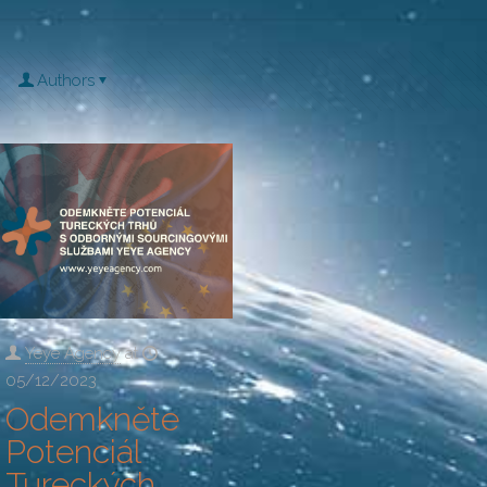
Authors
Yeye Agency
at
05/12/2023
Odemkněte
Potenciál
Tureckých