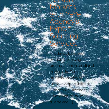
Markets
with YeYe
Agency’s
Expert
Sourcing
Services
In today’s globalized
economy, sourcing
products from international
markets like Turkey
presents an array of
lucrative opportunities for
European businesses.
Turkey, known for its
diverse and
[…]