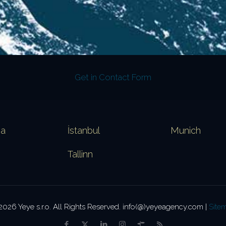
Get in Contact Form
va
İstanbul
Munich
Tallinn
2026 Yeye s.r.o. All Rights Reserved. info(@)yeyeagency.com |
Site