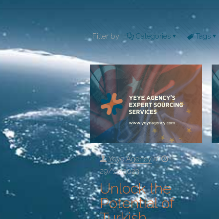
Filter by
Categories
Tags
Yeye Agency
at
29/11/2023
Unlock the
Potential of
Turkish