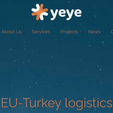
About Us
Services
Projects
News
EU-Turkey logistics