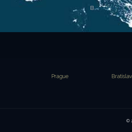
Read more
Prague
Bratisla
© 