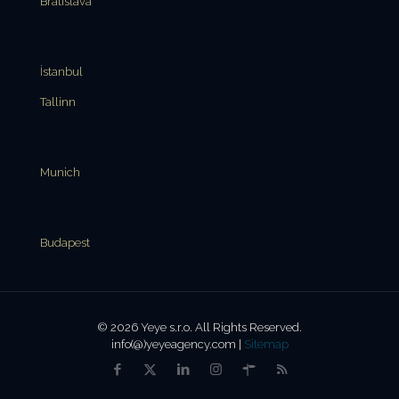
Bratislava
İstanbul
Tallinn
Munich
Budapest
© 2026 Yeye s.r.o. All Rights Reserved.
info(@)yeyeagency.com |
Sitemap