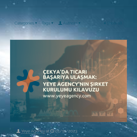
Categories
Tags
Authors
Show all
Yeye Agency
at
01/11/2023