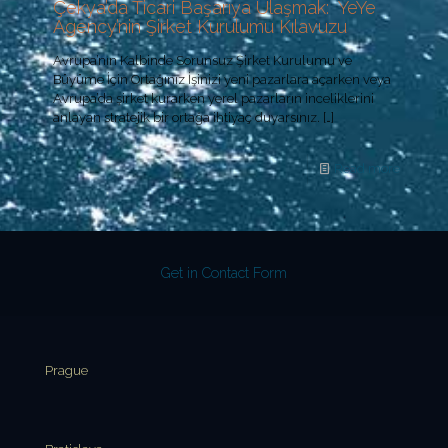
Çekya’da Ticari Başarıya Ulaşmak: YeYe
Agency’nin Şirket Kurulumu Kılavuzu
Avrupa’nın Kalbinde Sorunsuz Şirket Kurulumu ve
Büyüme İçin Ortağınız İşinizi yeni pazarlara açarken veya
Avrupa’da şirket kurarken yerel pazarların inceliklerini
anlayan stratejik bir ortağa ihtiyaç duyarsınız.
[…]
Read more
Get in Contact Form
Prague