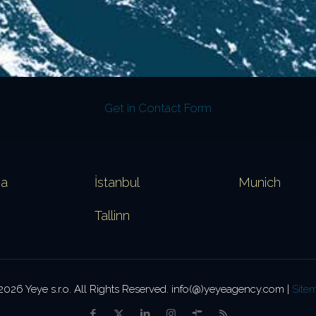
Get in Contact Form
va
İstanbul
Munich
Tallinn
2026 Yeye s.r.o. All Rights Reserved. info(@)yeyeagency.com |
Site