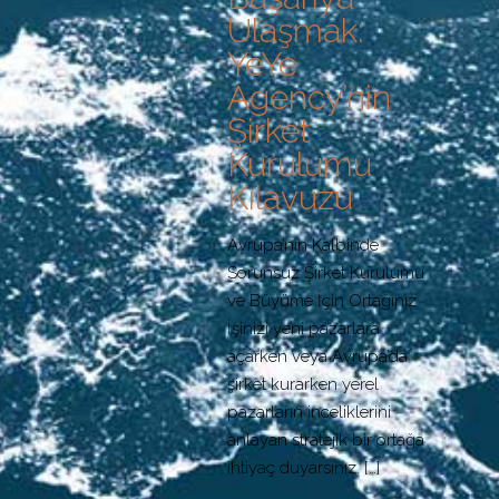
Ulaşmak:
YeYe
Agency’nin
Şirket
Kurulumu
Kılavuzu
Avrupa’nın Kalbinde
Sorunsuz Şirket Kurulumu
ve Büyüme İçin Ortağınız
İşinizi yeni pazarlara
açarken veya Avrupa’da
şirket kurarken yerel
pazarların inceliklerini
anlayan stratejik bir ortağa
ihtiyaç duyarsınız.
[…]