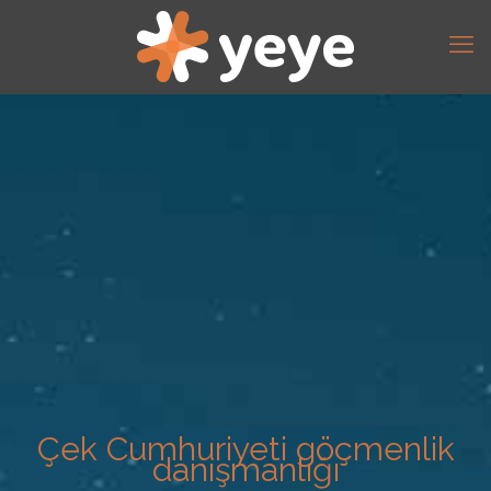
Çek Cumhuriyeti göçmenlik
danışmanlığı