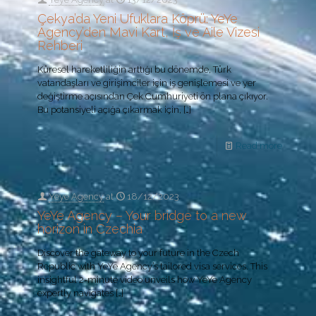
Çekya’da Yeni Ufuklara Köprü: YeYe
Agency’den Mavi Kart, İş ve Aile Vizesi
Rehberi
Küresel hareketliliğin arttığı bu dönemde, Türk
vatandaşları ve girişimciler için iş genişlemesi ve yer
değiştirme açısından Çek Cumhuriyeti ön plana çıkıyor.
Bu potansiyeli açığa çıkarmak için,
[…]
Read more
Yeye Agency
at
18/12/2023
YeYe Agency – Your bridge to a new
horizon in Czechia
Discover the gateway to your future in the Czech
Republic with YeYe Agency’s tailored visa services. This
insightful 2-minute video unveils how YeYe Agency
expertly navigates
[…]