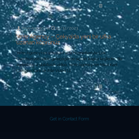
Read more
Yeye Agency
at
19/12/2023
YeYe Agency – Çekya’da yeni bir ufka
uzanan köprünüz
YeYe Agency’nin size özel vize hizmetleriyle Çek
Cumhuriyeti’ndeki geleceğinize açılan kapıyı keşfedin. Bu
aydınlatıcı 2 dakikalık video, YeYe Agency’nin Mavi Kart,
Çalışma Kartı ve Aile Vizesi
[…]
Read more
Get in Contact Form