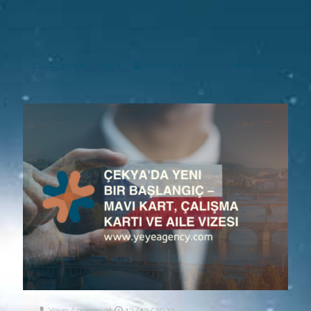
Categories
Tags
Authors
Show all
Yeye Agency
at
13/12/2023