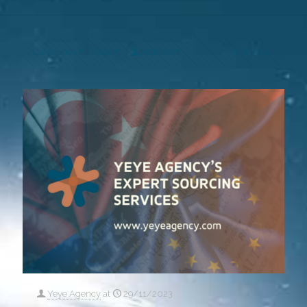
Categories
Tags
Authors
Show all
Yeye Agency
at
29/11/2023