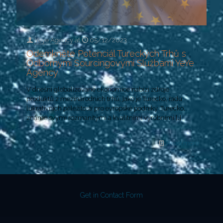
Yeye Agency
at
05/12/2023
Odemkněte Potenciál Tureckých Trhů s
Odbornými Sourcingovými Službami YeYe
Agency
V dnešní globalizované ekonomice nabízí zdroje
produktů z mezinárodních trhů, jako je Turecko, řadu
lukrativních příležitostí pro evropské podniky. Turecko,
známé svými rozmanitými a kvalitními výrobními
[…]
Read more
Get in Contact Form