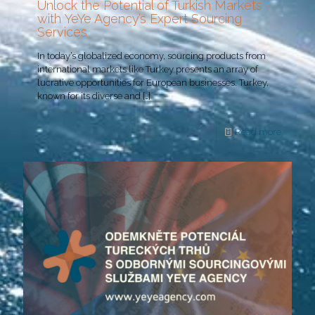
Unlock the Potential of Turkish Markets
with YeYe Agency’s Expert Sourcing
Services
In today’s globalized economy, sourcing products from
international markets like Turkey presents an array of
lucrative opportunities for European businesses. Turkey,
known for its diverse and
[…]
Read more