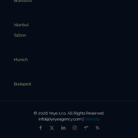
Bratislava
İstanbul
Tallinn
Munich
Budapest
© 2026 Yeye s.r.o. All Rights Reserved.
info(@)yeyeagency.com |
Sitemap