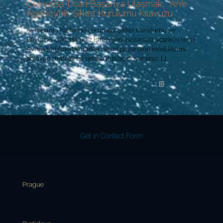
Çekya’da Ticari Başarıya Ulaşmak: YeYe
Agency’nin Şirket Kurulumu Kılavuzu
Avrupa’nın Kalbinde Sorunsuz Şirket Kurulumu ve
Büyüme İçin Ortağınız İşinizi yeni pazarlara açarken veya
Avrupa’da şirket kurarken yerel pazarların inceliklerini
anlayan stratejik bir ortağa ihtiyaç duyarsınız.
[…]
Read more
Get in Contact Form
Prague