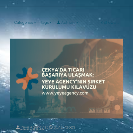
Categories
Tags
Authors
Show all
Yeye Agency
at
01/11/2023