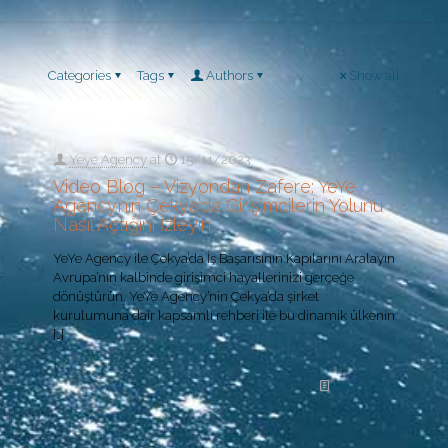
Categories
Tags
Authors
Show all
Yeye Agency
at
15/11/2023
Video Blog – Vizyondan Zafere: YeYe
Agency’nin Çekya’da Girişimcilerin Yolunu
Nasıl Açtığını İzleyin
YeYe Agency ile Çekya’da İş Başarısının Kapılarını Aralayın
Avrupa’nın kalbinde girişimci hayallerinizi gerçeğe
dönüştürün. YeYe Agency’nin Çekya’da şirket
kurulumuna dair kapsamlı rehberi ile bu dinamik ülkenin
[…]
Read more