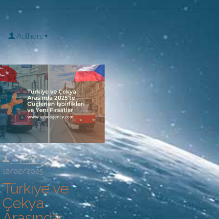
Authors
Yeye Agency
at
12/02/2025
Türkiye ve
Çekya
Arasında