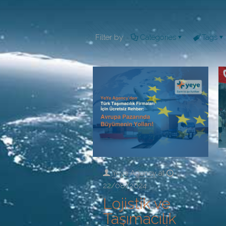
Filter by
Categories
Tags
Yeye Agency
at
22/08/2024
Lojistik ve
Taşımacılık