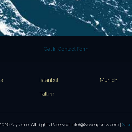
Get in Contact Form
va
İstanbul
Munich
Tallinn
2026 Yeye s.r.o. All Rights Reserved. info(@)yeyeagency.com |
Site