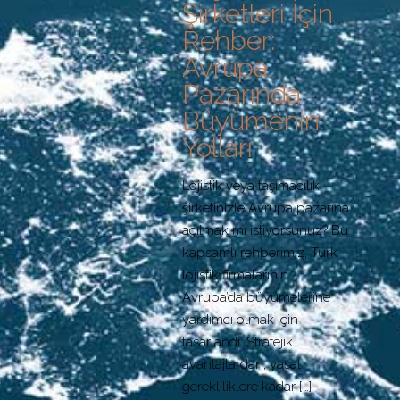
Şirketleri İçin
Rehber:
Avrupa
Pazarında
Büyümenin
Yolları
Lojistik veya taşımacılık
şirketinizle Avrupa pazarına
açılmak mı istiyorsunuz? Bu
kapsamlı rehberimiz, Türk
lojistik firmalarının
Avrupa’da büyümelerine
yardımcı olmak için
tasarlandı. Stratejik
avantajlardan, yasal
gerekliliklere kadar
[…]