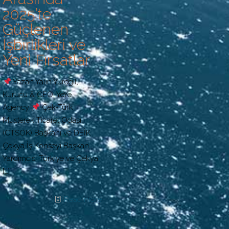
2025’te
Güçlenen
İşbirlikleri ve
Yeni Fırsatlar
Yazan Yalın Yüregil,
Kurucu & CEO, YeYe
Agency
Çek-Türk
Müşterek Ticaret Odası
(CTSOK) Başkanı ve DEİK
Çekya İş Konseyi Başkan
Yardımcısı Türkiye ve Çekya
[…]
Read more