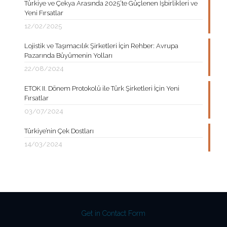
Türkiye ve Çekya Arasında 2025’te Güçlenen İşbirlikleri ve
Yeni Fırsatlar
12/02/2025
Lojistik ve Taşımacılık Şirketleri İçin Rehber: Avrupa
Pazarında Büyümenin Yolları
22/08/2024
ETOK II. Dönem Protokolü ile Türk Şirketleri İçin Yeni
Fırsatlar
03/07/2024
Türkiye’nin Çek Dostları
14/03/2024
Get in Contact Form