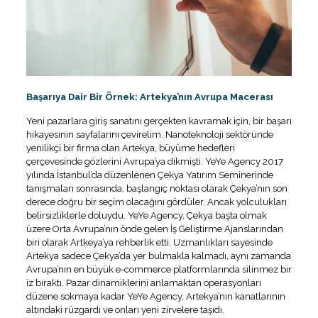
Başarıya Dair Bir Örnek: Artekya’nın Avrupa Macerası
Yeni pazarlara giriş sanatını gerçekten kavramak için, bir başarı
hikayesinin sayfalarını çevirelim. Nanoteknoloji sektöründe
yenilikçi bir firma olan Artekya, büyüme hedefleri
çerçevesinde gözlerini Avrupa’ya dikmişti. YeYe Agency 2017
yılında İstanbul’da düzenlenen Çekya Yatırım Seminerinde
tanışmaları sonrasında, başlangıç ​​noktası olarak Çekya’nın son
derece doğru bir seçim olacağını gördüler. Ancak yolculukları
belirsizliklerle doluydu. YeYe Agency, Çekya başta olmak
üzere Orta Avrupa’nın önde gelen İş Geliştirme Ajanslarından
biri olarak Artkeya’ya rehberlik etti. Uzmanlıkları sayesinde
Artekya sadece Çekya’da yer bulmakla kalmadı, aynı zamanda
Avrupa’nın en büyük e-commerce platformlarında silinmez bir
iz bıraktı. Pazar dinamiklerini anlamaktan operasyonları
düzene sokmaya kadar YeYe Agency, Artekya’nın kanatlarının
altındaki rüzgardı ve onları yeni zirvelere taşıdı.