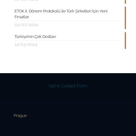
ETOK II. Dönem Protokolü ile Türk Şirketleri İçin Yeni
Fırsatlar
03/07/2024
Türkiye’nin Çek Dostları
14/03/2024
Get in Contact Form
Prague