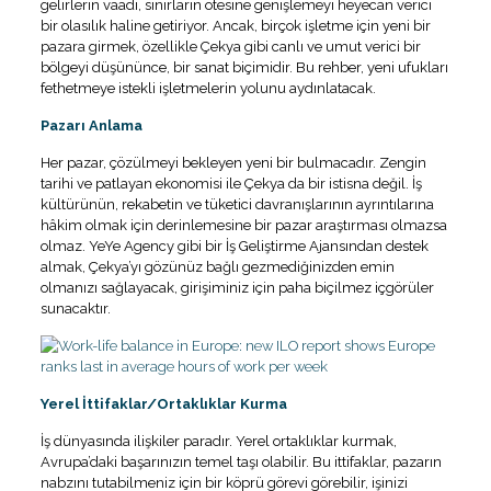
gelirlerin vaadi, sınırların ötesine genişlemeyi heyecan verici
bir olasılık haline getiriyor. Ancak, birçok işletme için yeni bir
pazara girmek, özellikle Çekya gibi canlı ve umut verici bir
bölgeyi düşününce, bir sanat biçimidir. Bu rehber, yeni ufukları
fethetmeye istekli işletmelerin yolunu aydınlatacak.
Pazarı Anlama
Her pazar, çözülmeyi bekleyen yeni bir bulmacadır. Zengin
tarihi ve patlayan ekonomisi ile Çekya da bir istisna değil. İş
kültürünün, rekabetin ve tüketici davranışlarının ayrıntılarına
hâkim olmak için derinlemesine bir pazar araştırması olmazsa
olmaz. YeYe Agency gibi bir İş Geliştirme Ajansından destek
almak, Çekya’yı gözünüz bağlı gezmediğinizden emin
olmanızı sağlayacak, girişiminiz için paha biçilmez içgörüler
sunacaktır.
Yerel İttifaklar/Ortaklıklar Kurma
İş dünyasında ilişkiler paradır. Yerel ortaklıklar kurmak,
Avrupa’daki başarınızın temel taşı olabilir. Bu ittifaklar, pazarın
nabzını tutabilmeniz için bir köprü görevi görebilir, işinizi