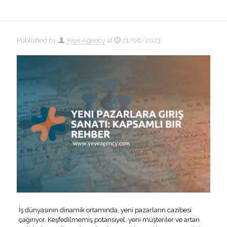
Published by
Yeye Agency
at
21/08/2023
İş dünyasının dinamik ortamında, yeni pazarların cazibesi
çağırıyor. Keşfedilmemiş potansiyel, yeni müşteriler ve artan